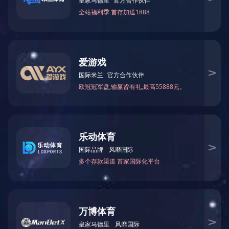
首页
公司简介
荣誉资质
企业资质
企业专利
企业荣誉
企业业绩
市政工程业绩
公路工程业绩
电力工程业绩
开云手机入
口官网
房建工程业绩
业绩展示
新闻中心
公司新闻
业内动态
开云（中国）
联系方式
客户留言

首页
公司简介
荣誉资质

企业资质
企业专利
企业荣誉
企业业绩
