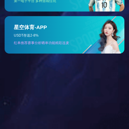
工
合同造价
序
工程
建设
程
签订
号
名称
单位
地
日期
(万元)
址
永川
监狱
重
迁建
重庆
庆