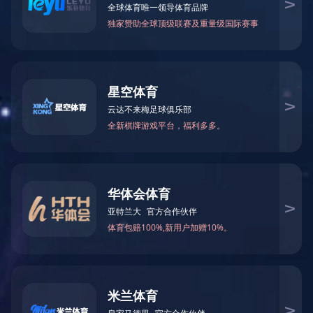
电力工程业绩
开云手机入口官网
房建工程业绩
业绩展示
新闻中心

新闻中心
公司新闻
业内动态
开云（中国）

开云（中国）
联系方式
客户留言