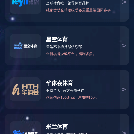
电力工程业绩
开云手机入口官网
房建工程业绩
业绩展示
新闻中心

新闻中心
公司新闻
业内动态
开云（中国）

开云（中国）
联系方式
客户留言