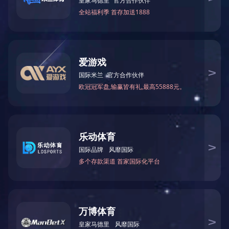
首页
公司简介
荣誉资质
企业资质
企业专利
企业荣誉
企业业绩
市政工程业绩
公路工程业绩
电力工程业绩
开云手机入
口官网
房建工程业绩
业绩展示
新闻中心
公司新闻
业内动态
开云（中国）
联系方式
客户留言

首页
公司简介
荣誉资质

企业资质
企业专利
企业荣誉
企业业绩
