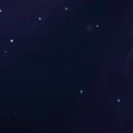
0597-2336139
382955834@qq.com
WEBSITE QR CODE
网站二维码
扫一扫进入网站
微信公众号
扫一扫关注微信公众号
ONLINE MESSAGE
联系方式
留言应用名称：
客户留言