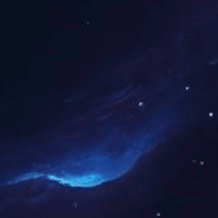
/
2016-2017龙岩上守合同重信用企业
2016-2017龙岩上守合同重信
工程描述
参数
扫二维码用手机看
未找到相应参数组，请于后台属性模板中添加
上一个
荣誉
下一个
荣誉
CONTACT INFORMATION
联系方式
福建省龙岩市新罗区东肖镇龙腾南路14号珠江大厦7层701室